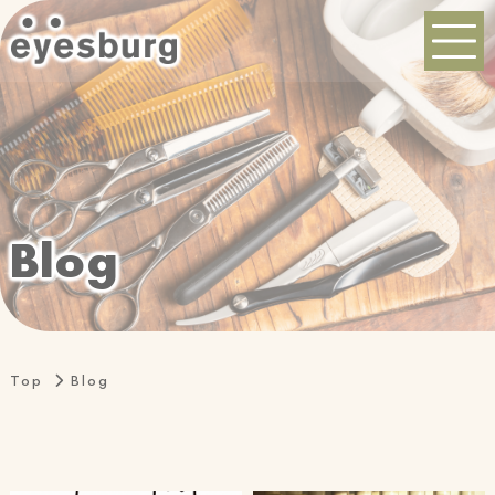
B
l
o
g
Top
Blog