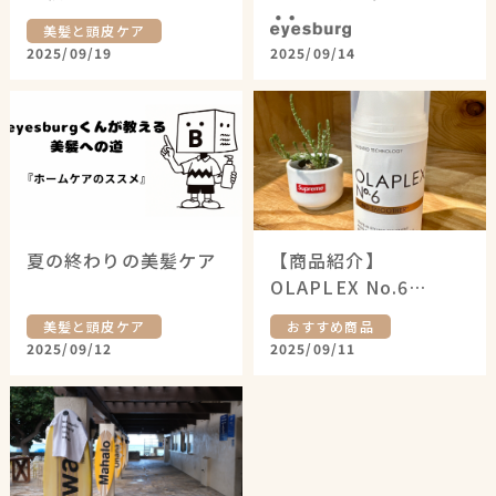
ー✨
eyesburg
美髪と頭皮ケア
2025/09/19
2025/09/14
夏の終わりの美髪ケア
【商品紹介】
OLAPLEX No.6
BOND
美髪と頭皮ケア
おすすめ商品
SMOOTHER（オラプ
2025/09/12
2025/09/11
レックス No.6 ボンド
スムーサー）