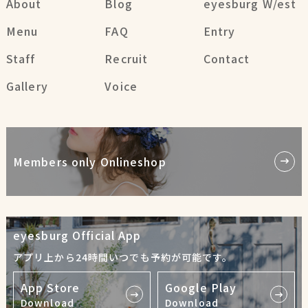
About
Blog
eyesburg W/est
Menu
FAQ
Entry
Staff
Recruit
Contact
Gallery
Voice
Members only Onlineshop
eyesburg Official App
アプリ上から24時間いつでも予約が可能です。
App Store
Google Play
Download
Download