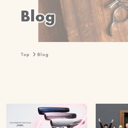
B
l
o
g
Top
Blog