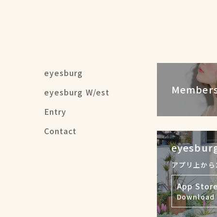
eyesburg
Members
eyesburg W/est
Entry
Contact
eyesburg
アプリ上から
App Stor
Download