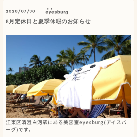
eyesburg
2020/07/30
8
月
定
休
日
と
夏
季
休
暇
の
お
知
ら
せ
江東区清澄白河駅にある美容室eyesburg(アイスバ
ーグ)です。