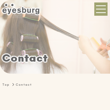
C
o
n
t
a
c
t
Top
Contact