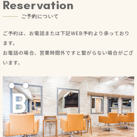
R
e
s
e
r
v
a
t
i
o
n
ご
予
約
に
つ
い
て
ご予約は、お電話または下記WEB予約より承っており
ます。
お電話の場合、営業時間外ですと繋がらない場合がござ
います。