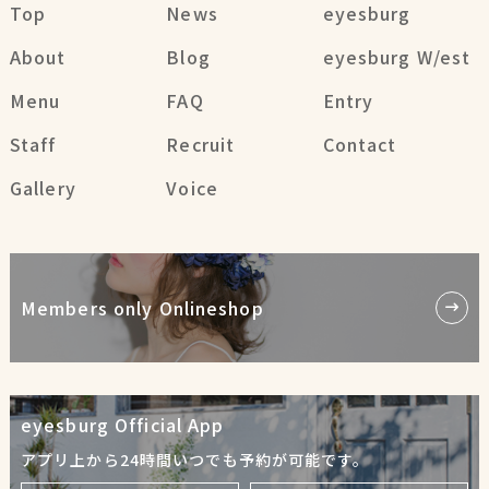
Top
News
eyesburg
About
Blog
eyesburg W/est
Menu
FAQ
Entry
Staff
Recruit
Contact
Gallery
Voice
Members only Onlineshop
eyesburg Official App
アプリ上から24時間いつでも予約が可能です。