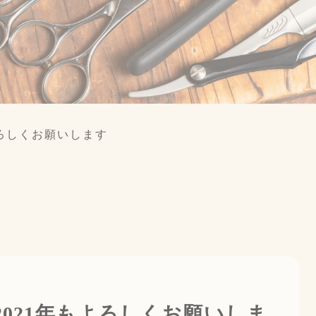
よろしくお願いします
2
0
2
1
年
も
よ
ろ
し
く
お
願
い
し
ま