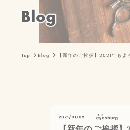
B
l
o
g
Top
Blog
【新年のご挨拶】2021年も
eyesburg
2021/01/02
【
新
年
の
ご
挨
拶
】