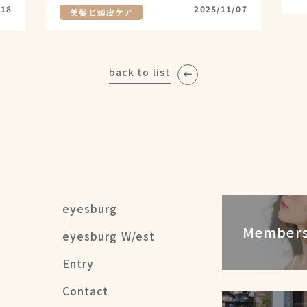
/18
2025/11/07
美髪と頭皮ケア
back to list
eyesburg
Members
eyesburg W/est
Entry
Contact