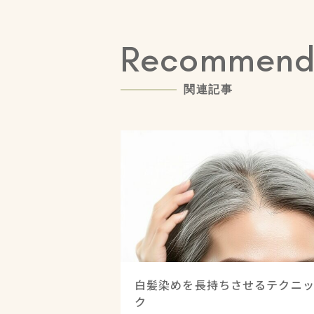
R
e
c
o
m
m
e
n
関
連
記
事
白髪染めを長持ちさせるテクニ
ク