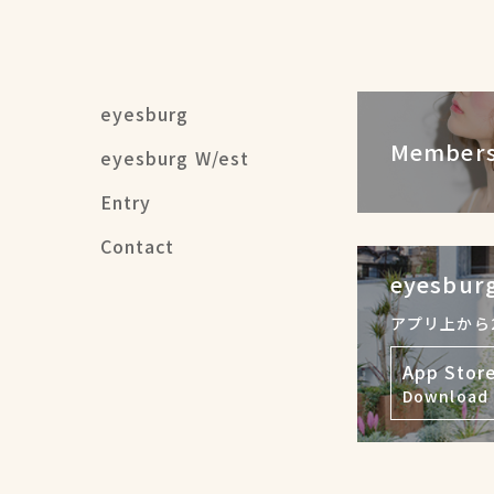
eyesburg
Members
eyesburg W/est
Entry
Contact
eyesburg
アプリ上から
App Stor
Download