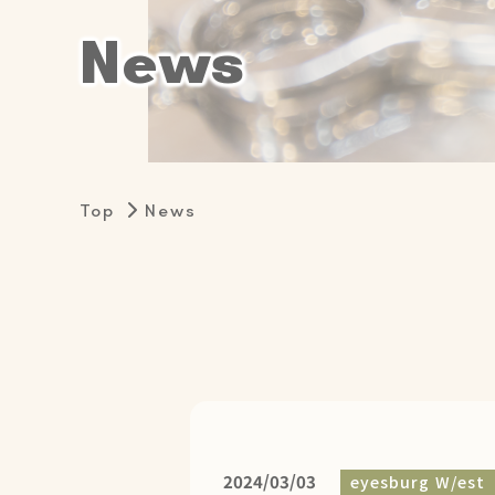
N
e
w
s
Top
News
2024/03/03
eyesburg W/est