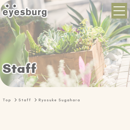
S
t
a
f
f
Top
Staff
Ryosuke Sugahara