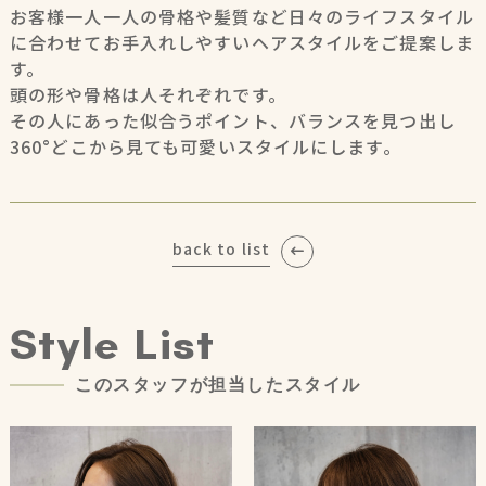
お客様一人一人の骨格や髪質など日々のライフスタイル
に合わせてお手入れしやすいヘアスタイルをご提案しま
す。
頭の形や骨格は人それぞれです。
その人にあった似合うポイント、バランスを見つ出し
360°どこから見ても可愛いスタイルにします。
back to list
S
t
y
l
e
L
i
s
t
こ
の
ス
タ
ッ
フ
が
担
当
し
た
ス
タ
イ
ル