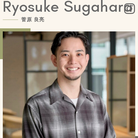
R
y
o
s
u
k
e
S
u
g
a
h
a
r
a
菅
原
良
亮